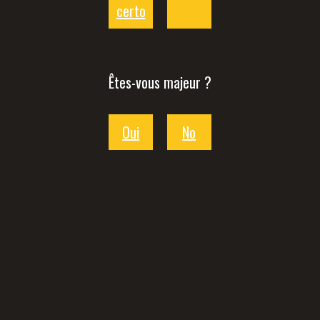
certo
Êtes-vous majeur ?
Oui
No